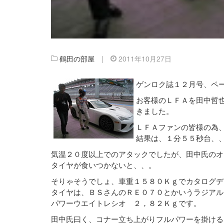
鶴田の部屋
|
2011年10月27日
ゲンロク誌１２月号、ペ
お客様のＬＦＡを田中哲
きました。
ＬＦＡファンの皆様の為
結果は、１分５５秒台、
気温２０度以上でのアタックでしたが、田中氏のオ
タイヤが食いつかないと、、。
そりゃそうでしょ、車重１５８０Ｋｇでカタログデ
タイヤは、ＢＳさんのＲＥ０７０とかいうラジアル
パワーウエイトレシオ ２，８２Ｋｇです。
田中氏曰く、コナー立ち上がりフルパワーを掛ける