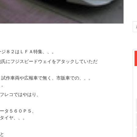
ージ８２はＬＦＡ特集、、。
也氏にフジスピードウェイをアタックしていただ
、試作車両や広報車で無く、市販車での、、。
、。
フレコではやはり、
ータ５６０ＰＳ、
タイヤ、、。
と