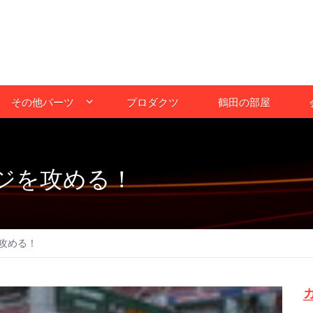
その他パーツ
プロダクツ
鶴田の部屋
ジを攻める！
攻める！