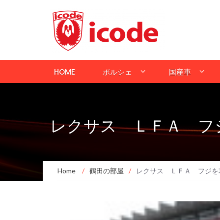
HOME
ポルシェ
国産車
レクサス ＬＦＡ フ
Home
/
鶴田の部屋
/
レクサス ＬＦＡ フジを