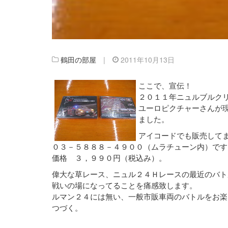
鶴田の部屋
|
2011年10月13日
ここで、宣伝！
２０１１年ニュルブルク
ユーロピクチャーさんが
ました。
アイコードでも販売して
０３－５８８８－４９００（ムラチューン内）です
価格 ３，９９０円（税込み）。
偉大な草レース、ニュル２４Ｈレースの最近のバト
戦いの場になってることを痛感致します。
ルマン２４には無い、一般市販車両のバトルをお楽
つづく。