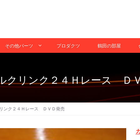
その他パーツ
プロダクツ
鶴田の部屋
ルクリンク２４Ｈレース Ｄ
リンク２４Ｈレース ＤＶＤ発売