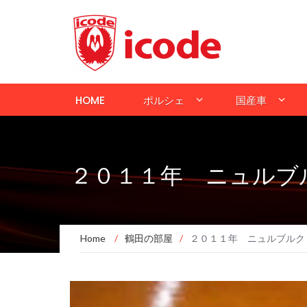
HOME
ポルシェ
国産車
２０１１年 ニュルブ
Home
/
鶴田の部屋
/
２０１１年 ニュルブルク