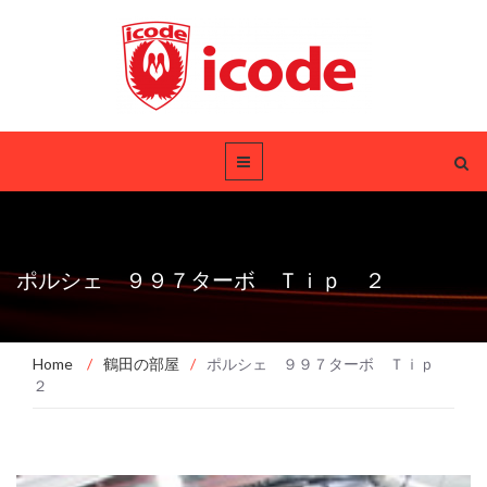
ポルシェ ９９７ターボ Ｔｉｐ ２
Home
/
鶴田の部屋
/
ポルシェ ９９７ターボ Ｔｉｐ
２