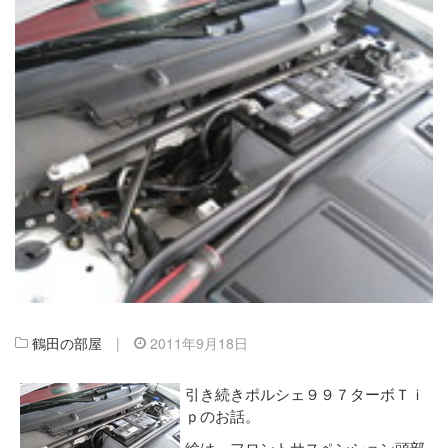
鶴田の部屋
|
2011年9月18日
引き続きポルシェ９９７ターボＴｉ
ｐのお話。
絵は、フロントサスペンション頭部