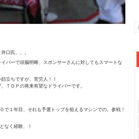
と井口氏、、。
ライバーで頭脳明晰、スポンサーさんに対してもスマートな
！
い顔立ちですが、苦労人！！
ブ、ＴＤＰの将来有望なドライバーです。
０で１年目、それも予選トップを狙えるマシンでの、参戦！
となく経験、！