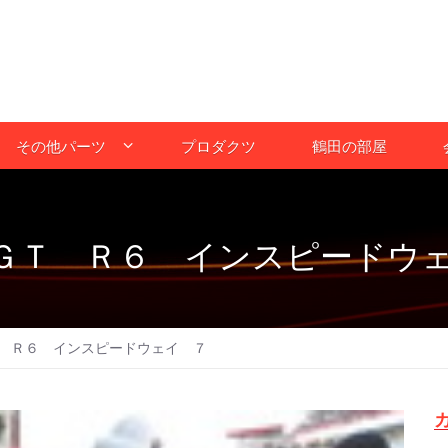
その他パーツ
プロダクツ
鶴田の部屋
ＧＴ Ｒ６ インスピードウ
 Ｒ６ インスピードウェイ ７