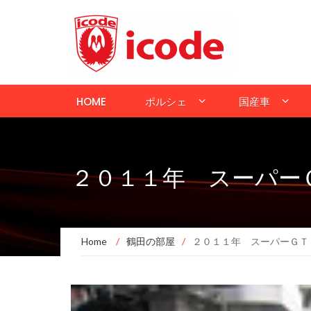
HOME
ポルシェ
国産車
２０１１年 スーパー
Home
/
鶴田の部屋
/
２０１１年 スーパーＧＴ