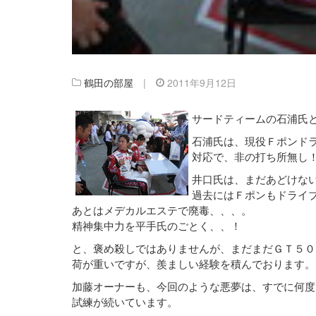
鶴田の部屋
|
2011年9月12日
サードティームの石浦氏
石浦氏は、現役Ｆポンド
対応で、非の打ち所無し
井口氏は、まだあどけな
過去にはＦポンもドライ
あとはメデカルエステで廃毒、、、。
精神集中力を平手氏のごとく、、！
と、褒め殺しではありませんが、まだまだＧＴ５０
荷が重いですが、羨ましい経験を積んでおります。
加藤オーナーも、今回のような悪夢は、すでに何度
試練が続いています。