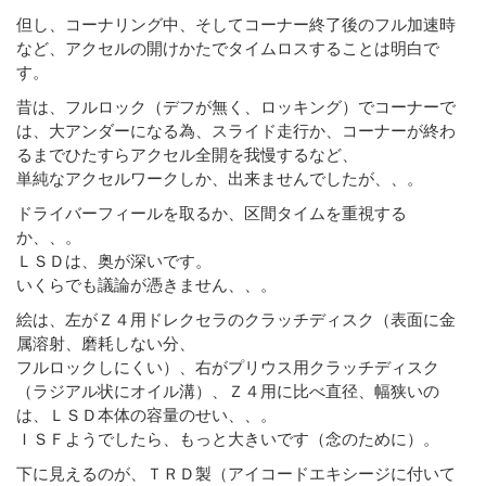
但し、コーナリング中、そしてコーナー終了後のフル加速時
など、アクセルの開けかたでタイムロスすることは明白で
す。
昔は、フルロック（デフが無く、ロッキング）でコーナーで
は、大アンダーになる為、スライド走行か、コーナーが終わ
るまでひたすらアクセル全開を我慢するなど、
単純なアクセルワークしか、出来ませんでしたが、、。
ドライバーフィールを取るか、区間タイムを重視する
か、、。
ＬＳＤは、奥が深いです。
いくらでも議論が憑きません、、。
絵は、左がＺ４用ドレクセラのクラッチディスク（表面に金
属溶射、磨耗しない分、
フルロックしにくい）、右がプリウス用クラッチディスク
（ラジアル状にオイル溝）、Ｚ４用に比べ直径、幅狭いの
は、ＬＳＤ本体の容量のせい、、。
ＩＳＦようでしたら、もっと大きいです（念のために）。
下に見えるのが、ＴＲＤ製（アイコードエキシージに付いて