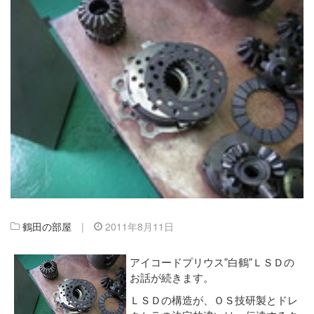
鶴田の部屋
|
2011年8月11日
アイコードプリウス”白鶴”ＬＳＤの
お話が続きます。
ＬＳＤの構造が、ＯＳ技研製とドレ