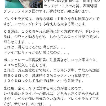
クセラの決定的違いは、伝達するク
ラッチディスクの材質、表面処理、
クラッチディスク面のオイル保持など、殆ど違います。
ドレクセラ方式は、過去の構造（ＴＲＤを含む国産など）で
すが、ロッキングに対する考え方も大きく違います。
ＯＳ製は、１００％それも瞬時に効く方式ですが、ドレクセ
ラは、ジワっと効きながら、しかもフルロック状態でで少し
滑らせてます、、。
これは、滑らせてるのか滑るのか、、。
ドライバビリティが良い感じなのか、、。
ポルシェレース車両説明書に注意書きが、ロック率６０％、
４０％と記入してあります。
これは、カム角度などで無く、ロッキング率、すなわち加速
時６０％ロック、減速時４０％ロックという意味です。
１００％ロックしてるのでは無いという意味です。
兎に角、全くＬＳＤに対する考え方が違うのです。
レベル高いドライバーが乗れば、どちらも速く走らせられま
すが、レベルが低い自分みたいな方は、ドレクセラタイプの
方が、乗りやすいのでは、、。