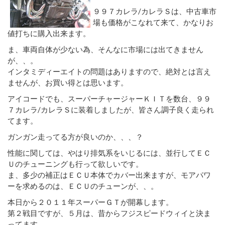
９９７カレラ/カレラＳは、中古車市
場も価格がこなれて来て、かなりお
値打ちに購入出来ます。
ま、車両自体が少ない為、そんなに市場には出てきません
が、、。
インタミディーエイトの問題はありますので、絶対とは言え
ませんが、お買い得とは思います。
アイコードでも、スーパーチャージャーＫＩＴを数台、９９
７カレラ/カレラＳに装着しましたが、皆さん調子良く走られ
てます。
ガンガン走ってる方が良いのか、、、？
性能に関しては、やはり排気系をいじるには、並行してＥＣ
Ｕのチューニングも行って欲しいです。
ま、多少の補正はＥＣＵ本体でカバー出来ますが、モアパワ
ーを求めるのは、ＥＣＵのチューンが、、。
本日から２０１１年スーパーＧＴが開幕します。
第２戦目ですが、５月は、昔からフジスピードウィイと決ま
ってます。