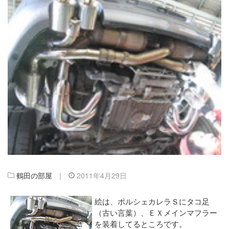
鶴田の部屋
|
2011年4月29日
絵は、ポルシェカレラＳにタコ足
（古い言葉）、ＥＸメインマフラー
を装着してるところです。