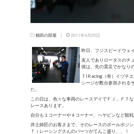
鶴田の部屋
|
2011年4月25日
昨日、フジスピードウェ
友人でありロータスのチ
彼は、先の震災でかなり
ＴiＲacing（有）イ
シージが数台参加される
た。
この日は、色々な車両のレースデイでＦＪ，ＦＴな
レースあります。
自分も１コーナーやＡコーナー、ヘヤピンなど観戦
井土師匠のお客さまで、そのレースのポールポジシ
Ｔｉレーシングさんのパーツがてんこ盛り、、！