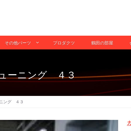
その他パーツ
プロダクツ
鶴田の部屋
ューニング ４３
ニング ４３