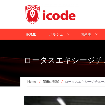
HOME
ポルシェ
国産車
ロータスエキシージチ
Home
/
鶴田の部屋
/
ロータスエキシージチュー