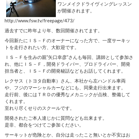
ワンメイクドライヴィングレッスン
が開催されます。
http://www.fsw.tv/freepage/473/
過去すでに昨年より年、数回開催されてます。
今回新たにＩＳ－Ｆのオーナーになった方で、一度サーキッ
トを走行されたい方、大歓迎です。
ＩＳ－Ｆを生みの親”矢口幸彦”さんも毎回、講師として参加さ
れ、他にＩＳ－Ｆ，開発ドライバー、プロドライバー、開発
担当者と、ＩＳ－Ｆの開発秘話などもお話してくれます。
レクサス（トヨタ自動車）さん、本社から左ハンドル車両
や、フジのマーシャルカーなどにも、同乗走行出来ます。
走行前、後にはＴＲＤの優秀なメカニックが点検、整備して
くれます。
至れり尽くせりのスクールです。
開発されたご本人達じかに質問なども出来ます。
是非、都合をつけてご参加ください。
サーキットが危険とか、自分は走ったこと無いとか不安はお