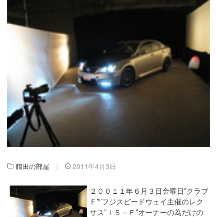
鶴田の部屋
|
2011年4月3日
２００１１年６月３日金曜日”クラブ
Ｆ””フジスピードウェイ主催のレク
サス”ＩＳ－Ｆ”オーナーの為だけの