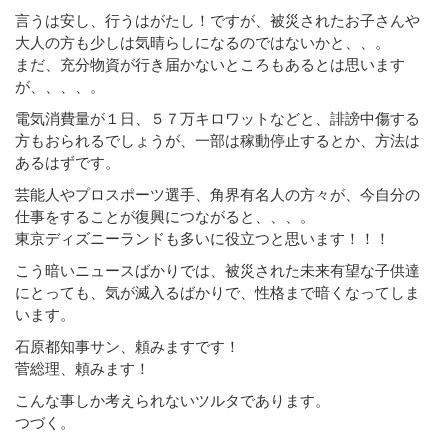
言うは安し、行うはがたし！ですが、被災されたお子さんや
大人の方も少しは気晴らしになるのではないかと、、。
まだ、充分物資が行き届かないところもあるとは思います
が、、、、。
電気消費量が１日、５７万キロワットなどと、誹謗中傷する
方もおられるでしょうが、一部は稼動停止するとか、方法は
あるはずです。
芸能人やプロスポーツ選手、角界有名人の方々が、今自分の
仕事をすることが復興につながると、、、。
東京ディズニーランドも多いに役立つと思います！！！
こう暗いニュースばかりでは、被災された未来有望な子供達
にとっても、気が滅入るばかりで、性格まで暗くなってしま
います。
石原都知事サン、頼みますです！
菅総理、頼みます！
こんな事しか考えられないツルタであります。
つづく。