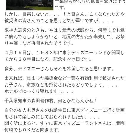
千葉県もかなりの被害を受けたそう
です。
しかし、自粛しないと、、。！と皆さん、亡くなられた方や
被災者の皆さんのことを思うと気が重いですが、、、。
阪神大震災のときも、やはり最悪の状態から、何時までも気
に病んでもしょうがないと、地元の方がたが率先して、お祭
りや催しなど再開されたそうです。
４月１５日は、１９８３年に東京ディズニーランドが開園し
てから２８年目になる、記念すべき日です。
多分、ディズニーさんもそれを希望してると思います。
出来れば、集まった義援金など一部を有効利用で被災された
お子さん、家族などを招待されたらどうでしょう、、、。
ホテルでゆっくり寝れますし、、。
千葉県知事の森田健作君、何とかならんかね！
自分の友人も奥さんのお誕生日に東京ディズニーに行く計画
をされて楽しみにしておられれましたが、、、。
聞く所によると、すでに東京ディズニーランドさんは、開園
何時でもＯＫだと聞きます。