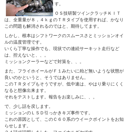
す。
ＯＳ技研製ツインクラッチＫＩＴ
は、全重量が８，４ｋｇのＴＲタイプを使用すれば、かなり
この問題も解消されるのではと、期待してます。
しかし、根本はシフトワークのスムースさとミッションオイ
ルの温度管理です。
いくら丁寧な操作でも、現状での連続サーキット走行など
は、控えないと、、。
ミッションクーラーなどで対策を、、。
また、フライホイールがＦ１みたいに殆ど無いような状態が
良いのかというと、そうではありません。
このＴＲタイプもそうですが、低中速は、やはり乗りにくく
なると想像出来ます。
それをテストします。報告をお楽しみに、、。
で、少し話を戻します。
ミッションのＬＳＤ引っかきキズ事件です。
これの原因として、このＣ６０系のウイークポイントをお知
らせします。
２４話で説明しました、ファイナルギヤです。