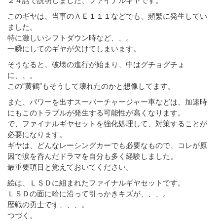
このギヤは、当事のＡＥ１１１などでも、頻繁に発生してい
ました。
特に激しいシフトダウン時など、、。
一瞬にしてのギヤが欠けてしまいます。
そうなると、破壊の進行が始まり、中はグチョグチょ
に、、。
この”黄鶴”もそうして壊れたのかと想像してます。
また、パワーを出すスーパーチャージャー車などは、加速時
にもこのトラブルが発生する可能性が高くなります。
で、ファイナルギヤセットを強化処理して、対策することが
必要になります。
ギヤは、どんなレーシングカーでも必要なもので、コレが原
因で涙を呑んだドラマを自分も多く経験しました。
最重要項目と覚えておいてください。
絵は、ＬＳＤに組まれたファイナルギヤセットです。
ＬＳＤの面に輪に沿って引っかきキズが、、、。
歴戦の勇士です、、、。
つづく。