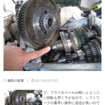
鶴田の部屋
|
2011年2月15日
で、フライホイールが軽いとエンジ
ン回転も早く下がるので、シフトワ
ークの素早い操作に追従が良いので