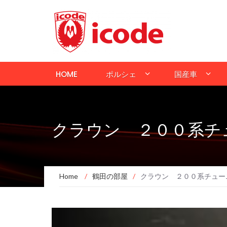
HOME
ポルシェ
国産車
クラウン ２００系チ
Home
/
鶴田の部屋
/
クラウン ２００系チュー