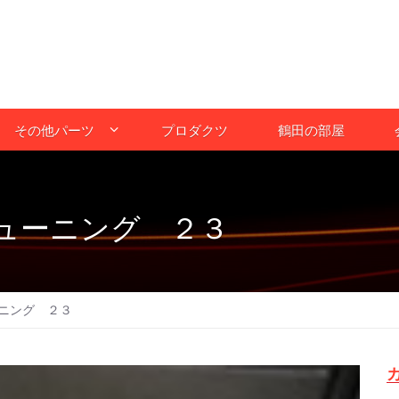
その他パーツ
プロダクツ
鶴田の部屋
ューニング ２３
ニング ２３