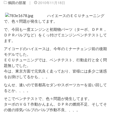
鶴田の部屋
|
2010年11月18日
ハイエースのＥＣＵチューニング
で、色々問題が発生してます。
で、今回も一度エンジンと初期物パーツ（ターボ、ＤＰＲ，
ＤＰＲバルブなど）をくっ付けてエンジンベンチテストして
ます。
アイコードのハイエースは、今年のミナーチェンジ前の後期
モデルでした。
ＥＣＵチューニングでは、ベンチテスト、行動走行と全く問
題無しでした。
今は、東京方面で元気良く走っており、皆様には多少ご迷惑
をお掛けしてるかも、、。
なんせ、速いので首都高セダンやスポーツカーを追い回して
るとか、、、。
そこでベンチテストで、色々問題が発生してます。
ターボのＶＧＴ作動かんまん、ＤＰＲの燃焼不足、そしてそ
の後の排気バルブのバルブ作動不良、、、。