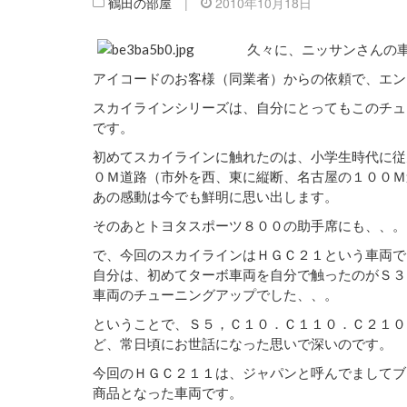
鶴田の部屋
|
2010年10月18日
久々に、ニッサンさんの
アイコードのお客様（同業者）からの依頼で、エン
スカイラインシリーズは、自分にとってもこのチュ
です。
初めてスカイラインに触れたのは、小学生時代に従
０Ｍ道路（市外を西、東に縦断、名古屋の１００Ｍ
あの感動は今でも鮮明に思い出します。
そのあとトヨタスポーツ８００の助手席にも、、。
で、今回のスカイラインはＨＧＣ２１という車両で、
自分は、初めてターボ車両を自分で触ったのがＳ３
車両のチューニングアップでした、、。
ということで、Ｓ５，Ｃ１０．Ｃ１１０．Ｃ２１０
ど、常日頃にお世話になった思いで深いのです。
今回のＨＧＣ２１１は、ジャパンと呼んでましてブ
商品となった車両です。