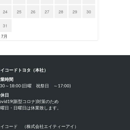
24
25
26
27
28
29
30
ヨタ ８…
カワサキ …
24年3月21日
2024年3月19日
31
« 7月
アイコードトヨタ（本社）
営業時間
:30～18:00 (日曜 祝祭日 ～17:00)
定休日
ovid19(新型コロナ)対策のため
水曜日・日曜日は休業致します。
アイコード （株式会社エイティーアイ）