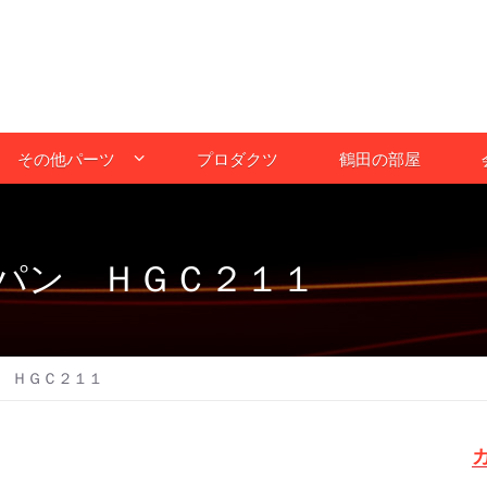
その他パーツ
プロダクツ
鶴田の部屋
パン ＨＧＣ２１１
 ＨＧＣ２１１