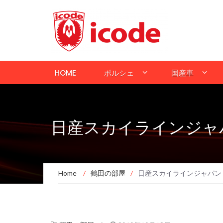
HOME
ポルシェ
国産車
日産スカイラインジャ
Home
/
鶴田の部屋
/
日産スカイラインジャパン