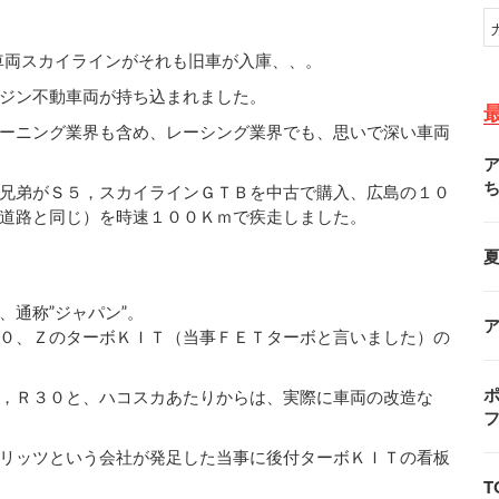
車両スカイラインがそれも旧車が入庫、、。
ジン不動車両が持ち込まれました。
ーニング業界も含め、レーシング業界でも、思いで深い車両
兄弟がＳ５，スカイラインＧＴＢを中古で購入、広島の１０
道路と同じ）を時速１００Ｋｍで疾走しました。
通称”ジャパン”。
０、ＺのターボＫＩＴ（当事ＦＥＴターボと言いました）の
ポ
，Ｒ３０と、ハコスカあたりからは、実際に車両の改造な
リッツという会社が発足した当事に後付ターボＫＩＴの看板
T