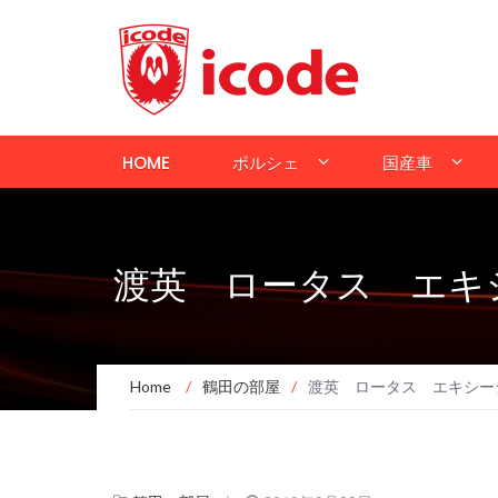
HOME
ポルシェ
国産車
渡英 ロータス エキ
Home
/
鶴田の部屋
/
渡英 ロータス エキシー