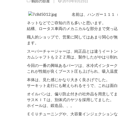
鶴田の部屋
|
2010年9月23日
名前は、ハンガー１１１
ネットなどでご存知の方も多いと思います。
結構、ロータス車両のメカニカルな部分まで突っ込
職人的ショップで、営業に関してはあまり関心が無
ます。
スーパーチャージャーは、純正品とは違うイートン
カムシャフトも２ＺＺ用は、製作したがやはり削れ
今回の一番の興味あるパーツは、水冷式インターク
これが性能が良くブースト圧も上げられ、吸入温度
本体は、見た感じかなり大きく良さげでした。
サーキット走行にも耐えられるそうで、これは面白
オイルパンは、偏り防止付きの社外品を用意してま
サスＫＩＴは、別体式のヤツを採用してました。
ホイールは、鍛造品、、。
ＥＣＵチューニングや、大容量インジェクションな