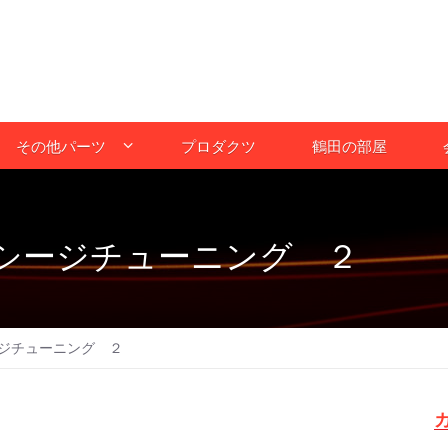
その他パーツ
プロダクツ
鶴田の部屋
シージチューニング ２
ジチューニング ２