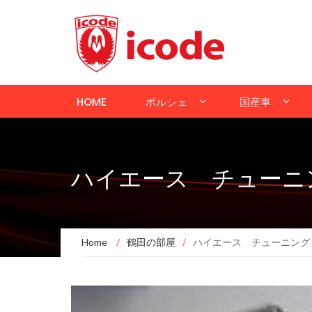
HOME
ポルシェ
国産車
ハイエース チューニ
Home
/
鶴田の部屋
/
ハイエース チューニング