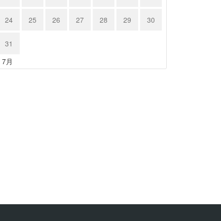
24
25
26
27
28
29
30
31
« 7月
ルシェ９…
トヨタ カ…
24年4月9日
2024年4月9日