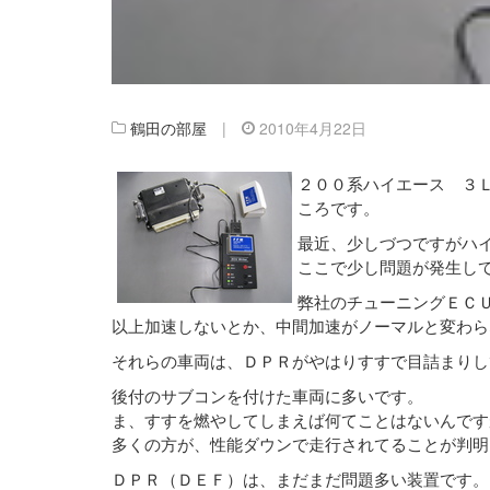
鶴田の部屋
|
2010年4月22日
２００系ハイエース ３
ころです。
最近、少しづつですがハ
ここで少し問題が発生し
弊社のチューニングＥＣ
以上加速しないとか、中間加速がノーマルと変わら
それらの車両は、ＤＰＲがやはりすすで目詰まりし
後付のサブコンを付けた車両に多いです。
ま、すすを燃やしてしまえば何てことはないんです
多くの方が、性能ダウンで走行されてることが判明
ＤＰＲ（ＤＥＦ）は、まだまだ問題多い装置です。