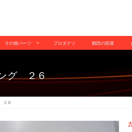
その他パーツ
プロダクツ
鶴田の部屋
ング ２６
 ２６