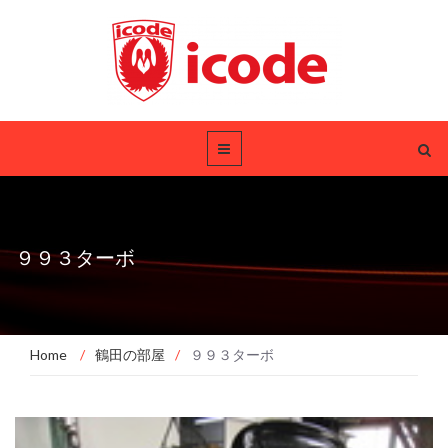
９９３ターボ
Home
/
鶴田の部屋
/
９９３ターボ