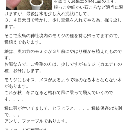
を掘って腐葉土を鉢に詰めます。
根っこや細かい石ころなど適当に避
けますが、最後は水を少し入れ泥状にして、
３、４日天日で乾かし、少し空気を入れてやる為、掘り返し
ます。
そこで広島の神社境内のモミジの種を持ち帰ってますので、
種植えであります。
絵は、奥の方のモミジが３年前にやはり種から植えたもので
す。
お暇な方で、ご希望の方は、少しですがモミジ（カエデ）の
種、お分けします。
モミジにもオス、メスがあるようで種のなる木とならない木
があります。
これが秋、冬になると枯れて風に乗って飛んでいくので
す、、、。
種に羽が付いてまして、ヒラヒラと、、、。種族保存の法則
で、、。
アンリ、ファーブルであります。
アイコード紅葉園でも、、、。