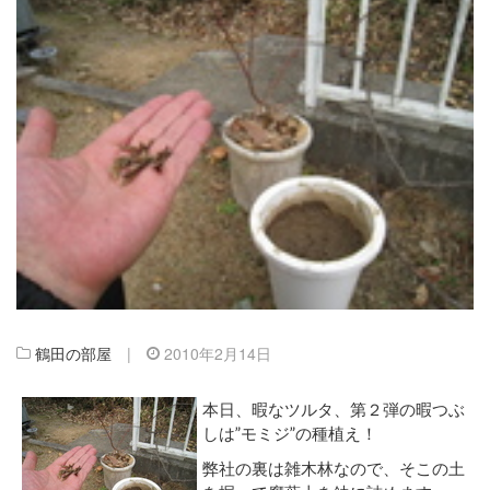
鶴田の部屋
|
2010年2月14日
本日、暇なツルタ、第２弾の暇つぶ
しは”モミジ”の種植え！
弊社の裏は雑木林なので、そこの土