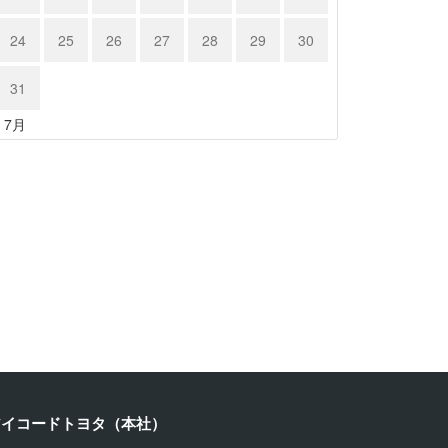
24
25
26
27
28
29
30
31
« 7月
ヨタ ８…
カワサキ …
24年3月21日
2024年3月19日
アイコードトヨタ（本社）