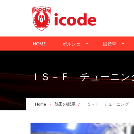
HOME
ポルシェ
国産車
ＩＳ－Ｆ チューニン
Home
/
鶴田の部屋
/
ＩＳ－Ｆ チューニング 