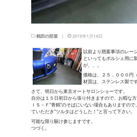
鶴田の部屋
|
2010年1月14日
以前より懸案事項のレー
といってもポルシェ用に
が、、。
価格は、２５，０００円
材質は、ステンレス製で
さて、明日から東京オートサロンショーです。
自分は１５日初日から張り付きますので、お暇な方
ＩＳ－Ｆ”青鶴”のそばにいない場合もありますの
ていただき”ツルタはどうした！”と言って下さい。
可能な限り駆け参じますです。
つづく。