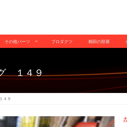
その他パーツ
プロダクツ
鶴田の部屋
グ １４９
１４９