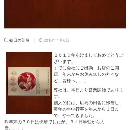
鶴田の部屋
|
2010年1月6日
２０１０年あけましておめでとうご
ざいます。
すでに会社にご出勤、お店のご開
店、年末からお休み無しの方々な
ど、皆様へ、、。
弊社は、本日より営業開始でありま
す。
個人的には、広島の田舎に帰省し、
毎年の年中行事を年末から３日ま
で、やってきました。
昨年末の３０日は快晴でしたが、３１日早朝から大
雪、、、。