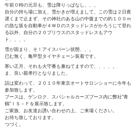
午前０時の元旦も、雪は降りっぱなし、、。
自分の持ち場に加え、雪かきが増えまして、この雪は２日夜
遅くまで止まず、その神社のある山の中腹までの約１００ｍ
の急な坂を自動車が４ＷＤのスタッドレスがかろうじて登れ
る以外、自分の２０プリウスのスタッドレスもアウ
ト、、、。
雪が固まり、そ！アイスバーン状態、、。
已む無く、亀甲型タイヤチェーン装着です。
寒い正月、それも火守番も兼ねてますので、、、、。
ま、良い親孝行となりました。
話は変わって、２０１０年東京オートサロンショーに今年も
参加致します。
ブースは、ゲンロク、スパシャルカーズブース内に弊社”青
鶴”ＩＳ－Ｆを展示致します。
ご家族、お友達お誘い合わせの上、ご来場ください。
お待ち致しております。
つづく。