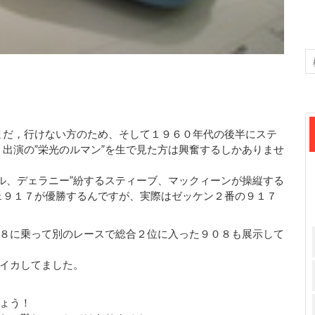
まだ，行けない方のため、そして１９６０年代の後半にステ
出演の”栄光のルマン”を生で見た方は興奮するしかありませ
ル、デェラニー”紛するスティーブ、マックィーンが操縦する
ェ９１７が優勝するんですが、実際はゼッケン２番の９１７
８に乗って別のレースで総合２位に入った９０８も展示して
イカしてました。
ょう！