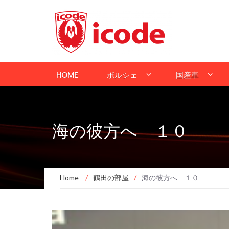
HOME
ポルシェ
国産車
海の彼方へ １０
Home
/
鶴田の部屋
/
海の彼方へ １０