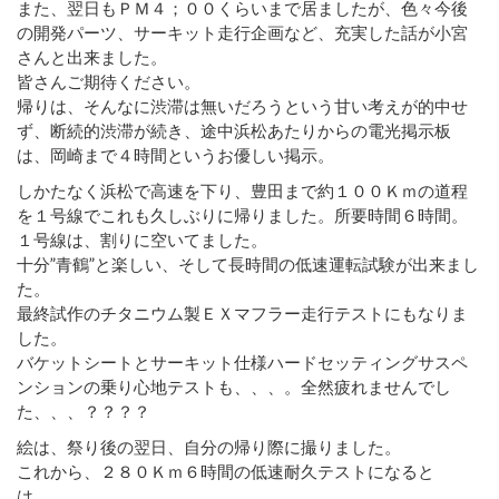
また、翌日もＰＭ４；００くらいまで居ましたが、色々今後
の開発パーツ、サーキット走行企画など、充実した話が小宮
さんと出来ました。
皆さんご期待ください。
帰りは、そんなに渋滞は無いだろうという甘い考えが的中せ
ず、断続的渋滞が続き、途中浜松あたりからの電光掲示板
は、岡崎まで４時間というお優しい掲示。
しかたなく浜松で高速を下り、豊田まで約１００Ｋｍの道程
を１号線でこれも久しぶりに帰りました。所要時間６時間。
１号線は、割りに空いてました。
十分”青鶴”と楽しい、そして長時間の低速運転試験が出来まし
た。
最終試作のチタニウム製ＥＸマフラー走行テストにもなりま
した。
バケットシートとサーキット仕様ハードセッティングサスペ
ンションの乗り心地テストも、、、。全然疲れませんでし
た、、、？？？？
絵は、祭り後の翌日、自分の帰り際に撮りました。
これから、２８０Ｋｍ６時間の低速耐久テストになると
は、、、。