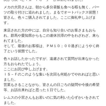
メカの大田さんは、朝から多分昼飯も食べる暇も無く、パー
ツの取り付けに追われました。まるでオートバックス状態！
皆さん、色々ご購入されてました。ここに御礼申し上げま
す。
来店された方の中には、自分も知り合いのお客さまもおら
れ、群馬や愛知県からもこの連休渋滞の中をわざわざ、来ら
れてました。
そして、最後のお客様は、ＰＭ１０；００過ぎにようやく終
了という状態でした。
色々お話したかったですが、遠慮されて質問が出来なかった
方もおられたでしょう。
ここにお詫び申し上げます。
ＩＳ－Ｆのこのような集いを次回も何処かでやれればと思い
ました。
営業もさることながら、皆さんの日ごろの疑問や今後の希望
等、お話出来ればと思った１日でした。
レムスの小宮さんもお若いのに気の利いた心ずかいをされて
ました。