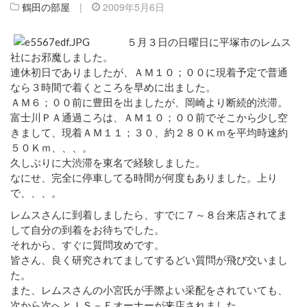
鶴田の部屋
|
2009年5月6日
５月３日の日曜日に平塚市のレムス
社にお邪魔しました。
連休初日でありましたが、ＡＭ１０；００に現着予定で普通
なら３時間で着くところを早めに出ました。
ＡＭ６；００前に豊田を出ましたが、岡崎より断続的渋滞。
富士川ＰＡ通過ころは、ＡＭ１０；００前でそこから少し空
きまして、現着ＡＭ１１；３０、約２８０Ｋｍを平均時速約
５０Ｋｍ、、、。
久しぶりに大渋滞を東名で経験しました。
なにせ、完全に停車してる時間が何度もありました。上り
で、、、。
レムスさんに到着しましたら、すでに７～８台来店されてま
して自分の到着をお待ちでした。
それから、すぐに質問攻めです。
皆さん、良く研究されてましてするどい質問が飛び交いまし
た。
また、レムスさんの小宮氏が手際よい采配をされていても、
次から次へとＩＳ－Ｆオーナーが来店されました。