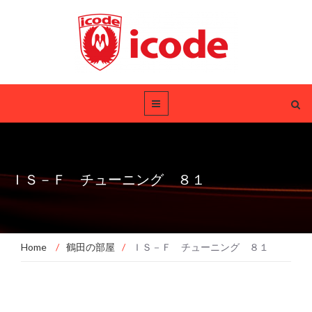
ＩＳ－Ｆ チューニング ８１
Home
/
鶴田の部屋
/
ＩＳ－Ｆ チューニング ８１