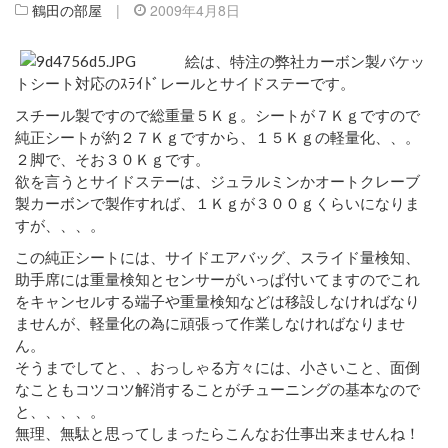
鶴田の部屋
|
2009年4月8日
絵は、特注の弊社カーボン製バケッ
トシート対応のｽﾗｲﾄﾞレールとサイドステーです。
スチール製ですので総重量５Ｋｇ。シートが７Ｋｇですので
純正シートが約２７Ｋｇですから、１５Ｋｇの軽量化、、。
２脚で、そお３０Ｋｇです。
欲を言うとサイドステーは、ジュラルミンかオートクレーブ
製カーボンで製作すれば、１Ｋｇが３００ｇくらいになりま
すが、、、。
この純正シートには、サイドエアバッグ、スライド量検知、
助手席には重量検知とセンサーがいっぱ付いてますのでこれ
をキャンセルする端子や重量検知などは移設しなければなり
ませんが、軽量化の為に頑張って作業しなければなりませ
ん。
そうまでしてと、、おっしゃる方々には、小さいこと、面倒
なこともコツコツ解消することがチューニングの基本なので
と、、、、。
無理、無駄と思ってしまったらこんなお仕事出来ませんね！