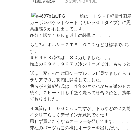
鶴田の部屋
|
2009年3月19日
絵は、ＩＳ－Ｆ軽量作戦
カーボンバケットシート（カレラＧＴタイプ）に黒
高級感をかもし出してます。
多分１脚で１０Ｋｇ以上の軽量に、、、。
ちなみにポルシェＧＴ３，ＧＴ２などは標準でバケ
す。
９６４ＲＳ時代は、８０万しました、、。
最近の９９６，９９７水冷シリーズでは、もちっと
話は、変わって昨日ケーブルテレビ見てましたら（
ラリアで３月初旬に開幕してました。
我らが芳賀紀行氏は、昨年のヤマハから古巣のドカ
続く、２ヒート目も手堅く走って総合２位と、熟年
ておりました。
４気筒は１，０００ｃｃですが、ドカなどの２気筒
イタリアらしくデザインが意気ですね！
思わず買いたくなるオーラーを発してます、、、。
弊社のパーツもこの様にオーラーを出したい、、、