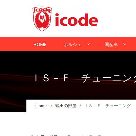
HOME
ポルシェ
国産車
ＩＳ－Ｆ チューニン
Home
/
鶴田の部屋
/
ＩＳ－Ｆ チューニング 