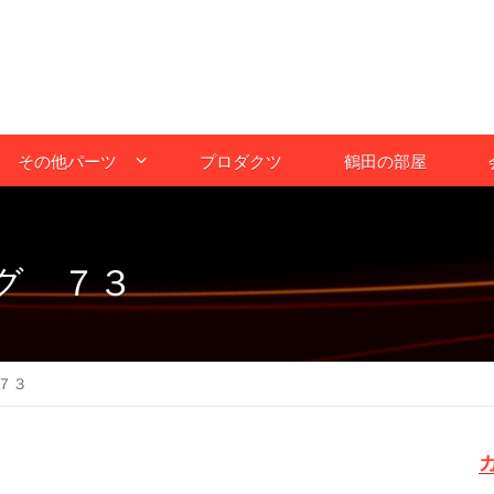
その他パーツ
プロダクツ
鶴田の部屋
グ ７３
７３