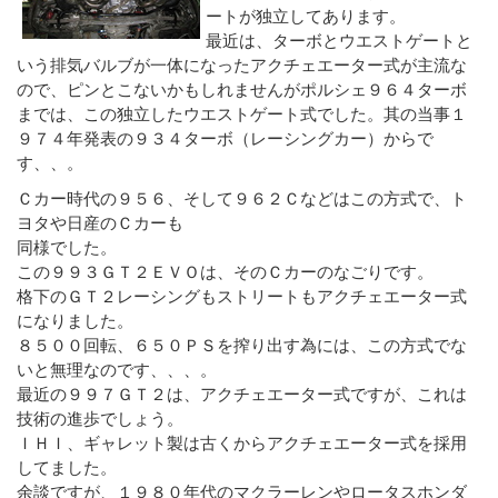
ートが独立してあります。
最近は、ターボとウエストゲートと
いう排気バルブが一体になったアクチェエーター式が主流な
ので、ピンとこないかもしれませんがポルシェ９６４ターボ
までは、この独立したウエストゲート式でした。其の当事１
９７４年発表の９３４ターボ（レーシングカー）からで
す、、。
Ｃカー時代の９５６、そして９６２Ｃなどはこの方式で、ト
ヨタや日産のＣカーも
同様でした。
この９９３ＧＴ２ＥＶＯは、そのＣカーのなごりです。
格下のＧＴ２レーシングもストリートもアクチェエーター式
になりました。
８５００回転、６５０ＰＳを搾り出す為には、この方式でな
いと無理なのです、、、。
最近の９９７ＧＴ２は、アクチェエーター式ですが、これは
技術の進歩でしょう。
ＩＨＩ、ギャレット製は古くからアクチェエーター式を採用
してました。
余談ですが、１９８０年代のマクラーレンやロータスホンダ