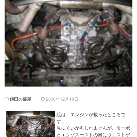
鶴田の部屋
|
2008年12月18日
絵は、エンジンが載ったところで
す。
見にくいかもしれませんが、ターボ
とエクゾスーストの奥にウエストゲ