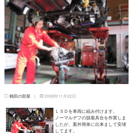
鶴田の部屋
|
2008年11月22日
ＬＳＤを車両に組み付けます。
ノーマルデフの脱着具合を作業しま
したが、案外簡単に出来まして安堵
してます。