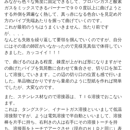
みながら色々な角度に固定できるして、プロパンガスと酸素
ガスをミックスできるバーナーで９００度以上に曲げようと
する外側を満遍なく熱して、真っ赤になる色合いを見定め片
方のパイプ先端あたりを握って曲げていくのです。
これが最初のうちはうまくいきません。当たり前です
が、、、。
なんども失敗を繰り返して要領を掴んでいくのですが、自分
にはその道の師匠がいなかったので見様見真似で体得してい
きました。カッコイイ！！！
で、曲げるのはある程度、錬度が上がれば形になりますがそ
の曲げたパイプを気筒数に合わせて集合させ、切り口を加工
して溶接していきます。この辺の切り口の位置も感で行いま
した。単品物ばかりですから量産のように型紙を作れば簡単
でしたが、大変なのです。
また、ステンレス材なので溶接器は、ＴＩＧ溶接でおこない
ます。
これは、タングステン、イナートガス溶接といいまして低温
溶接類ですが、ようは電気溶接で半自動といいまして、溶接
棒を片手に持ち、右利きの人は右手にその溶接トーチを持
ち、溶接面をトーチでアークさせ（現在のＨＩＤと同じ）表