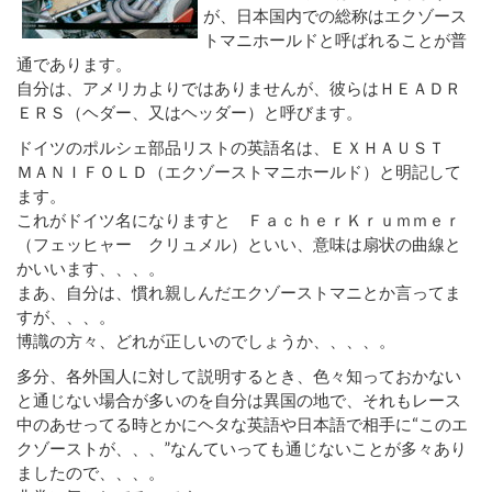
が、日本国内での総称はエクゾース
トマニホールドと呼ばれることが普
通であります。
自分は、アメリカよりではありませんが、彼らはＨＥＡＤＲ
ＥＲＳ（ヘダー、又はヘッダー）と呼びます。
ドイツのポルシェ部品リストの英語名は、ＥＸＨＡＵＳＴ
ＭＡＮＩＦＯＬＤ（エクゾーストマニホールド）と明記して
ます。
これがドイツ名になりますと ＦａｃｈｅｒＫｒｕｍｍｅｒ
（フェッヒャー クリュメル）といい、意味は扇状の曲線と
かいいます、、、。
まあ、自分は、慣れ親しんだエクゾーストマニとか言ってま
すが、、、。
博識の方々、どれが正しいのでしょうか、、、、。
多分、各外国人に対して説明するとき、色々知っておかない
と通じない場合が多いのを自分は異国の地で、それもレース
中のあせってる時とかにヘタな英語や日本語で相手に“このエ
クゾーストが、、、”なんていっても通じないことが多々あり
ましたので、、、。