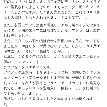
期のニッサンＬ型２，８ＬのフェアレディＺや、スカイライ
ンに搭載されてましてそのＫＩＴもステンタコ足エキマニＫ
ＩＴでしたのですが、たくさん売れました。これでＨＫＳさ
んも大儲け、もちろんわれらＢＬＩＴＺもです、、、。
また、材質については色々研究し、アルミ製パイプではさす
がにターボ用のエキマニは無理でしたが、マフラーは、製作
し販売しました。
また、チタニウム製の物は合金を耐熱の物を選んでテストし
ましたが、やはりターボ用はむりでした。しかし、ＮＡ用エ
キマニはいけました。高価でしたが、、。
写真は、１９８０年代の３Ｌ。Ｖ１２気筒のアルファロメオ
製のＦ１エンジンです。
きれいなチタンエキマニです。
アイメック設立時、１９９１～２年当時、国内初のチタン製
エクゾーストマフラーをそれもまだ国内に発売されてなかっ
たＮＳＸ、を友人が買うというのでアメリカですでに発売さ
れてたアキュラＮＸＳを逆輸入し、伊藤レーシングに製作し
てもらい発売しました。
価格は、たしか６０万以上したと思いますが結構うれまし
た。