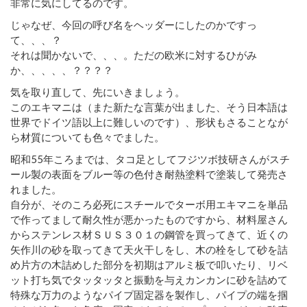
非常に気にしてるのです。
じゃなぜ、今回の呼び名をヘッダーにしたのかですっ
て、、、？
それは聞かないで、、、。ただの欧米に対するひがみ
か、、、、、？？？？
気を取り直して、先にいきましょう。
このエキマニは（また新たな言葉が出ました、そう日本語は
世界でドイツ語以上に難しいのです）、形状もさることなが
ら材質についても色々でました。
昭和55年ころまでは、タコ足としてフジツボ技研さんがスチ
ール製の表面をブルー等の色付き耐熱塗料で塗装して発売さ
れました。
自分が、そのころ必死にスチールでターボ用エキマニを単品
で作ってまして耐久性が悪かったものですから、材料屋さん
からステンレス材ＳＵＳ３０１の鋼管を買ってきて、近くの
矢作川の砂を取ってきて天火干しをし、木の栓をして砂を詰
め片方の木詰めした部分を初期はアルミ板で叩いたり、リベ
ット打ち気でタッタッタと振動を与えカンカンに砂を詰めて
特殊な万力のようなパイプ固定器を製作し、パイプの端を掴