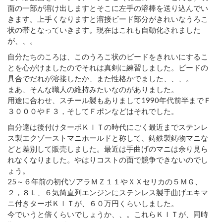
面の一部が溶け出しますとそこに左手の溶棒を送り込んでい
きます。上手くなりますと溶接ビード部分がきれいなうろこ
状の帯となっていきます。現在はこれも自動化されました
が、、。
自分たちのころは、このうろこ状のビードをきれいにするこ
とを心がけましたのでそれは真剣に練習しました。ビードの
具合でだれが溶接したか、また性格かでました、、、。
まあ、そんな職人の維持みたいなのがありました。
用途に合わせ、スチール製もありまして1990年代前半までＦ
３０００やＦ３，そしてＦポンなどはそれでした。
自分達は後付けターボＫＩＴの時代にごく最近までステンレ
ス製エクゾーストマニホールドと称して、鋳鉄製鋳物マニな
どと差別して販売しました。最近は手曲げのマニは余り見ら
れなくなりました。やはりコストの面で競争できないのでし
ょう。
25～６年前の初代ソアラＭＺ１１やＸＸセリカの５ＭＧ、
２，８Ｌ、６気筒直列エンジンにステンレス製手曲げエキマ
ニ付きターボＫＩＴが、６０万円くらいしました。
今でいうと倍くらいでしょうか、、。これらＫＩＴが、同時