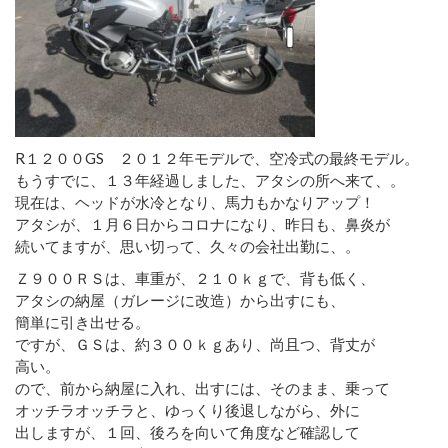
R１２００GS ２０１２年モデルで、空冷式の最終モデル。
もうすでに、１３年経過しました、アタシの所へ来て、。
現在は、ヘッドが水冷となり、馬力もかなりアップ！
アタシが、１月６日からコロナになり、昨日も、鼻炎が
続いてますが、思い切って、久々の会社出勤に、。
Ｚ９００ＲＳは、車重が、２１０ｋｇで、背も低く、
アタシの納屋（ガレージに改造）から出すにも、
簡単に引き出せる。
ですが、ＧＳは、約３００ｋｇあり、尚且つ、背丈が
高い。
ので、前から納屋に入れ、出すには、そのまま、乗って
オッチラオッチラと、ゆっくり後退しながら、外に
出しますが、１回、後ろを向いて角度など確認して