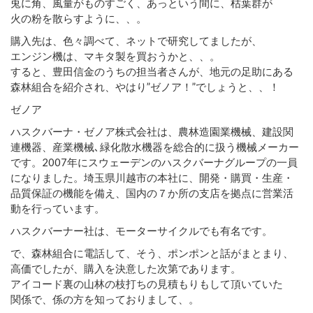
兎に角、風量がものすごく、あっという間に、枯葉群が
火の粉を散らすように、、。
購入先は、色々調べて、ネットで研究してましたが、
エンジン機は、マキタ製を買おうかと、、。
すると、豊田信金のうちの担当者さんが、地元の足助にある
森林組合を紹介され、やはり”ゼノア！”でしょうと、、！
ゼノア
ハスクバーナ・ゼノア株式会社は、農林造園業機械、建設関
連機器、産業機械､緑化散水機器を総合的に扱う機械メーカー
です。2007年にスウェーデンのハスクバーナグループの一員
になりました。埼玉県川越市の本社に、開発・購買・生産・
品質保証の機能を備え、国内の７か所の支店を拠点に営業活
動を行っています。
ハスクバーナー社は、モーターサイクルでも有名です。
で、森林組合に電話して、そう、ポンポンと話がまとまり、
高価でしたが、購入を決意した次第であります。
アイコード裏の山林の枝打ちの見積もりもして頂いていた
関係で、係の方を知っておりまして、。