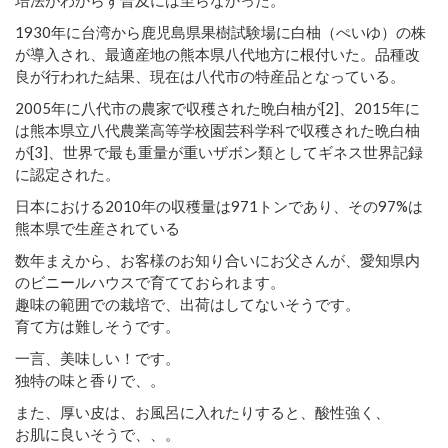
1930年に台湾から鹿児島県果樹試験場に白柚（ぺいゆ）の株
が導入され、最適産地の熊本県八代地方に根付いた。品種改
良が行われた結果、現在は八代市の特産品となっている。
2005年に八代市の農家で収穫された晩白柚が[2]、2015年に
は熊本県立八代農業高等学校園芸科学科で収穫された晩白柚
が[3]、世界で最も重量が重いザボン類としてギネス世界記録
に認定された。
日本における2010年の収穫量は971トンであり、その97%は
熊本県で生産されている
数年まえから、お客様のお知り合いにお父さんが、愛知県内
のビニールハウスで育てておられます。
趣味の範囲での栽培で、出荷はしてないそうです。
育て方は難しそうです。
一言、美味しい！です。
独特の味と香りで、。
また、厚い皮は、お風呂に入れたりすると、酸性強く、
お肌に良いそうで、、。