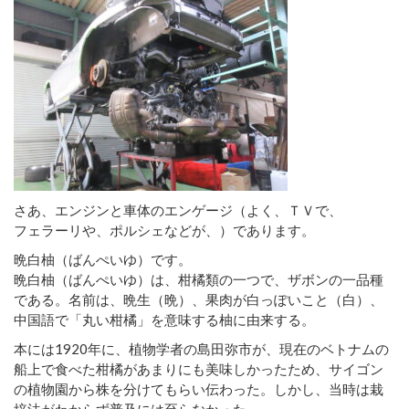
さあ、エンジンと車体のエンゲージ（よく、ＴＶで、
フェラーリや、ポルシェなどが、）であります。
晩白柚（ばんぺいゆ）です。
晩白柚（ばんぺいゆ）は、柑橘類の一つで、ザボンの一品種
である。名前は、晩生（晩）、果肉が白っぽいこと（白）、
中国語で「丸い柑橘」を意味する柚に由来する。
本には1920年に、植物学者の島田弥市が、現在のベトナムの
船上で食べた柑橘があまりにも美味しかったため、サイゴン
の植物園から株を分けてもらい伝わった。しかし、当時は栽
培法がわからず普及には至らなかった。