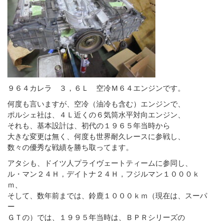
９６４カレラ ３，６Ｌ 空冷Ｍ６４エンジンです。
何度も言いますが、空冷（油冷も含む）エンジンで、
ポルシェ社は、４Ｌ近くの６気筒水平対向エンジン、
それも、基本設計は、初代の１９６５年当時から
大きな変更は無く、何度も世界耐久レースに参戦し、
数々の優秀な戦績を勝ち取ってます。
アタシも、ドイツ人プライヴェートティームに参同し、
ル・マン２４Ｈ，デイトナ２４Ｈ，フジルマン１０００ｋ
ｍ、
そして、数年前までは、鈴鹿１０００ｋｍ（現在は、スーパ
ー
ＧＴの）では、１９９５年当時は、ＢＰＲシリーズの