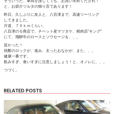
そういった、車両を捜してでも、お買い求めくだされ！
と、お節介ツルタの独り言であります！
昨日、久しぶりに友人と、八百津まで、高速ツーリング
してきました。
片道、７０ｋｍくらい。
八百津のＧ商店で、チベット産マツタケ、精肉店”キング”
にて、飛騨牛のロースとソウセージを、、。
旨かった！
焼酎のロックが、進み、太ったおなかが、また、、。
健康一番です。
飲みすぎ、食いすぎに注意しましょう！と、オノレに、、。
つづく。
RELATED POSTS