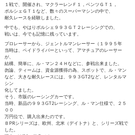
１戦で、開催され、マクラーレンＦ１，ベンツＧＴ１，
ポルシェＧＴ１など、数々のスーパーマシンの中で、
耐久レースを経験しました。
中でも、やはりポルシェ９９３ＧＴ２レーシングでの、
戦いは、今でも記憶に残っています。
プロレーサーから、ジェントルマンレーサー（１９９５年
当時は、ペイドライバーといって、アマチュアのレーサー
が、
結構、簡単に、ル・マン２４Ｈなどに、参戦出来ました。
勿論、ティームは、資金源獲得の為、スポットで、ル・マン
など、大きな耐久レースには、９９３GT2など、レンタルマ
シン
化してました。
そう、市販のレーシングカーです。
当時、新品の９９３GT2レーシング、ル・マン仕様で、２５
００
万円位で、購入出来たのです。
ＢPRシリーズは、欧州、北米（デイトナ）と、シリーズ戦で
した。