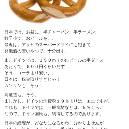
日本では、お昼に、半チャーハン、半ラーメン、
餃子小で、おビールを、。
最近は、アサヒのスーパードライにも飽きて、
発泡酒の安いやつで、十分出す。
ま、ドイツでは、３５０ｍｌの缶ビールの半ダース
あたりで、６００円くらいだす、。
そう、コーラより安い、。
日本は、税金取りすぎじゃ！
ガソリンも、そう！
高速道も、そう。
ましかし、ドイツの消費税１９％よりは、エエですが。
これも、ドイツでは、一般食材などは、８％くらい
なので、ドイツ国民も、納得してるのであります。
日本の総理が、どなたになるかわ、分かりませんが
（もう、決まっとるワイ）、誰がなっても、うしろに