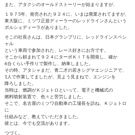
また、アタクシのオールドストーリーが始まりますが、
１９７5年、発売された９２４に、いまは廃業されてますが、
東大阪に、ミツワ正規ディーラーのレッドラインさんという
ポルシェディーラがありました。
そこの社長さんは、日本グランプリに、レッドラインスペシ
ャル
という車両で参加された、レース好きにお方です。
そこから頼まれて９２４にターボＫＩＴを開発し、確か
6台くらい手作りで製作し、納車しました。
その時、アタシャまだ、青二才の若きシグマエンジニアで、
1人で作業してましたが、見よう見まねで、エンジンを
降ろしました。
当時は、燃調がＫジェトロといって、電子と機械式の
燃料噴射装置で、色々と苦労しました。
そこで、名古屋のミツワ自動車の工場長を訪ね、Ｋジェトロ
に
仕組みなど、教えていただきました。
彼とは、今でも交流があります。
つづく。