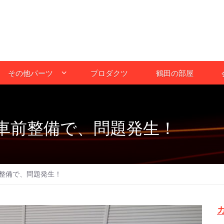
その他パーツ
プロダクツ
鶴田の部屋
車前整備で、問題発生！
整備で、問題発生！