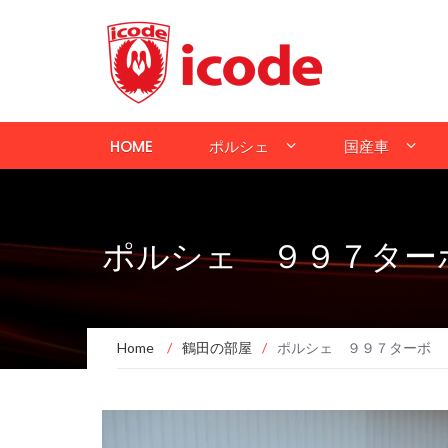
HOME
ポルシェ
国産車
ポルシェ ９９７ター
Home
/
鶴田の部屋
/
ポルシェ ９９７ターボ 