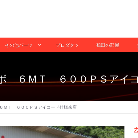
その他パーツ
プロダクツ
鶴田の部屋
ボ ６ＭＴ ６００ＰＳアイ
６ＭＴ ６００ＰＳアイコード仕様来店