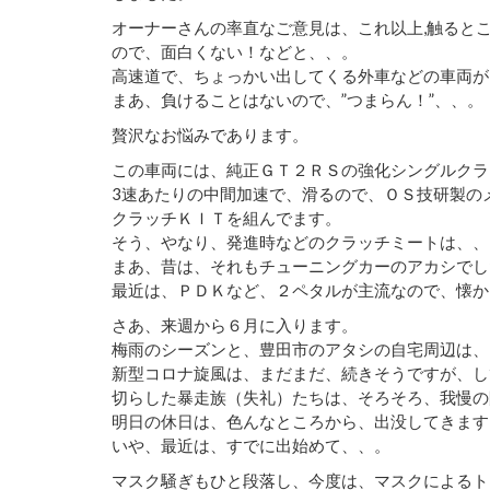
オーナーさんの率直なご意見は、これ以上,触ると
ので、面白くない！などと、、。
高速道で、ちょっかい出してくる外車などの車両が
まあ、負けることはないので、”つまらん！”、、。
贅沢なお悩みであります。
この車両には、純正ＧＴ２ＲＳの強化シングルクラ
3速あたりの中間加速で、滑るので、ＯＳ技研製の
クラッチＫＩＴを組んでます。
そう、やなり、発進時などのクラッチミートは、、
まあ、昔は、それもチューニングカーのアカシでし
最近は、ＰＤＫなど、２ペタルが主流なので、懐か
さあ、来週から６月に入ります。
梅雨のシーズンと、豊田市のアタシの自宅周辺は、
新型コロナ旋風は、まだまだ、続きそうですが、し
切らした暴走族（失礼）たちは、そろそろ、我慢の
明日の休日は、色んなところから、出没してきます
いや、最近は、すでに出始めて、、。
マスク騒ぎもひと段落し、今度は、マスクによるト