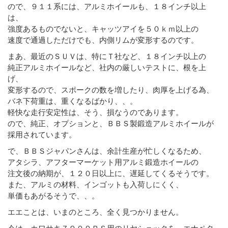
ので、９１１系には、アルミホイールも、１８インチ以上
は、
強度あるものでないと、キャッツアイを５０ｋｍ以上の
速度で通過しただけでも、内側リムが変形するのです。
まあ、最近のＳＵＶは、特にＴ社など、１８インチ以上の
純正アルミホイールなど、社内の厳しいテストに、根を上
げ、
変形するので、スポークの数を増したり、肉厚を上げる為、
バネ下荷重は、重くなるばかり、、。
軽快な走行安定性は、そう、損なうのであります。
ので、純正、オプションと、ＢＢＳ製鍛造アルミホイールが
採用されています。
で、ＢＢＳジャパンさんは、余計生産が忙しくなるため、
アタシラ、アフターマーケット用アルミ鍛造ホイールの
注文後の納期が、１２０日以上に、遅延してくるそうです。
また、アルミの材料、インゴットも入荷しにくく、
単価もあがるそうで、、。
エエことは、いまのところ、全く見つかりません。
今は、カワサキＺ９００ＲＳ用のリヤショックを、エナペタ