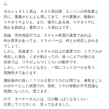
ん。
ポルシェ９１１系は、９３０系以降、エンジンの排気量と
共に、重量がどんどん増してきて、その重量が、駆動の
リヤタイヤよりも、まだ、後方にある為、リヤタイヤに
掛かる負担は、通常の１，５倍以上です。
勿論、市街地走行では、５０ｋｍ程度の速度であれば、
何か異常があっても、ドライバーは、何とか対応しきれる
でしょう。
しかし、高速道で、１００ｋｍ以上の速度での、トラブルが
発生した場合、くぎが刺さっての、徐々にエアが抜ける
症状では、リヤがふらつくくらいの動作です。
しかし、バーストとなると、一気にコントロールを失う
危険性大であります。
運転操作の旨い！？ツルタ君クラスの人間でも、鼻歌まじり
のポケーとした状態での、突然、リヤの挙動が不可思議な
状態になったら、慌てます。
ので、オーナーさんには、口が酸っぱくなるくらい、
注意してくださいと、言っておきました。