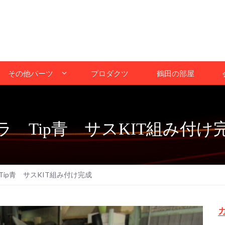
その他パーツ
プロダクツ
鶴田の部屋
 Tip青 サスKIT組み付け
ip青 サスKIT組み付け完成