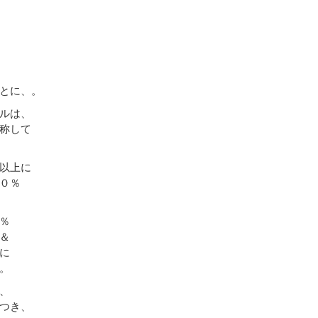
とに、。
ルは、
称して
以上に
０％
％
＆
に
。
、
つき、