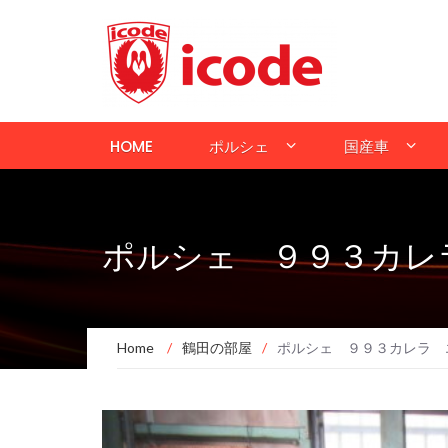
HOME
ポルシェ
国産車
ポルシェ ９９３カレ
Home
/
鶴田の部屋
/
ポルシェ ９９３カレラ 