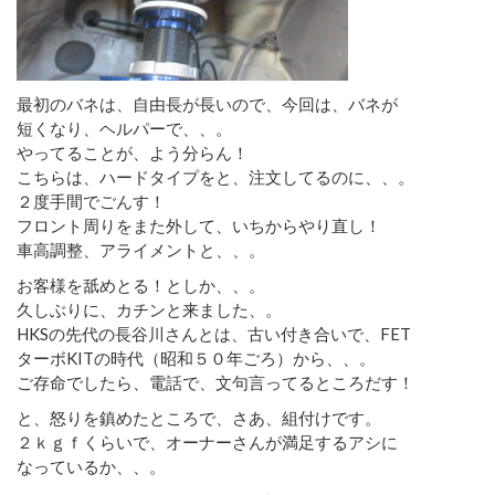
最初のバネは、自由長が長いので、今回は、バネが
短くなり、ヘルパーで、、。
やってることが、よう分らん！
こちらは、ハードタイプをと、注文してるのに、、。
２度手間でごんす！
フロント周りをまた外して、いちからやり直し！
車高調整、アライメントと、、。
お客様を舐めとる！としか、、。
久しぶりに、カチンと来ました、。
HKSの先代の長谷川さんとは、古い付き合いで、FET
ターボKITの時代（昭和５０年ごろ）から、、。
ご存命でしたら、電話で、文句言ってるところだす！
と、怒りを鎮めたところで、さあ、組付けです。
２ｋｇｆくらいで、オーナーさんが満足するアシに
なっているか、、。