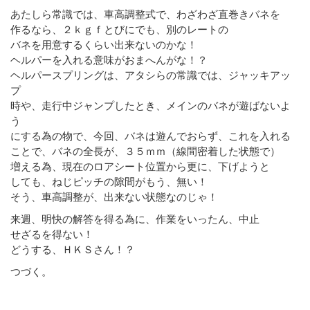
あたしら常識では、車高調整式で、わざわざ直巻きバネを
作るなら、２ｋｇｆとびにでも、別のレートの
バネを用意するくらい出来ないのかな！
ヘルパーを入れる意味がおまへんがな！？
ヘルパースプリングは、アタシらの常識では、ジャッキアッ
プ
時や、走行中ジャンプしたとき、メインのバネが遊ばないよ
う
にする為の物で、今回、バネは遊んでおらず、これを入れる
ことで、バネの全長が、３５ｍｍ（線間密着した状態で）
増える為、現在のロアシート位置から更に、下げようと
しても、ねじピッチの隙間がもう、無い！
そう、車高調整が、出来ない状態なのじゃ！
来週、明快の解答を得る為に、作業をいったん、中止
せざるを得ない！
どうする、ＨＫＳさん！？
つづく。