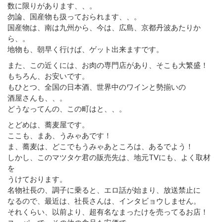
数に限りがあります、、。
勿論、国産物も扱っておられます、、。
国産物は、南は九州から、今は、広島、京都丹波あたりか
ら、。
地物も、朝早く行けば、ゲット出来ますです。
また、この近くには、お肉の専門店があり、そこも大繁盛！
もちろん、お安いです。
もひとつ、全国の日本酒、世界中のワインと勢揃いの
酒屋さんも、、。
どうなってんの、この町はと、、。
とどめは、蕎麦屋です。
ここも、まあ、うみゃあです！
ま、蕎麦は、どこでもうみゃあところは、あるでよう！
しかし、このマツタケ君の販売先は、地元TVにも、よく取材
を
うけております。
名物社長の、調子に乗ると、エロ話が始まり、放送禁止に
なるので、最近は、社長さんは、インタビョウしません。
それくらい、以前より、超有名なまったけを売ってるお店！