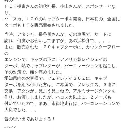
ＦＥＴ極東さんの初代社長、小山さんが、スポンサーとな
り、
ハコスカ、Ｌ２０のキャブターボを開発、日本初の、全国に
ターボＫＩＴを販売開始されました。
当時、アタシャ、長谷川さんが、その車両で、サードに
訪れ、何度かお会いしてますが、あの浜松弁で、、。。
また、販売されたＬ２０キャブターボは、カウンターフロー
の
エンジンで、キャブの下に、アメリカ製レイジェイの
ターボ、熱でキャブレターが、パーコレーションを起こし、
その対策で、頭を痛めました。
愛知県内のお客様で、フェアレデイ３０Ｚに、キャブ
ターボを組み付けた方は、ご希望で、ソレックス、３連に
交換、アタシが、見よう見まねで、アルミサージタンクを
作り、お渡ししましたが、ハコスカ以上に、Ｚノーズも
付いていたので、まあ、市街地走行は、パーコレーションで
大変でした、、。
昔の思い出でありまする！
つづく。