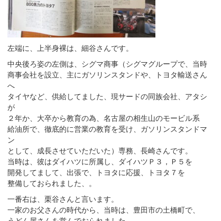
左端に、上半身裸は、細谷さんです。
中央後ろ姿の左側は、シグマ商事（シグマグループで、当時
商事会社を設立、主にガソリンスタンドや、トヨタ輸送さん
へ
タイヤなど、供給してました、現サードの同族会社、アタシ
が
２年か、大卒から教育の為、名古屋の相生山のモービル系
給油所で、徹底的に営業の教育を受け、ガソリンスタンドマ
ン
として、成長させていただいた）専務、長崎さんです。
当時は、彼はダイハツに所属し、ダイハツＰ３，Ｐ５を
開発してまして、出張で、トヨタに応援、トヨタ７を
整備しておられました、。
一番右は、栗谷さんと言います。
一家のお父さんの時代から、当時は、豊田市の土橋町で、
うどん屋さんを営んでおられました。