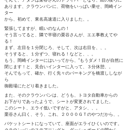
あります、クラウンバンに、荷物をいっぱい乗せ、岡崎イン
ター
から、初めて、東名高速道に入りました、。
緊張してますが、眠いのなんの！
そう言ってると、隣で半寝の栗谷さんが、エエ事教えてや
る！
まず、左目を１分閉じろ、そして、次は右目を、、。
そうすると、１分ずつ、寝れる！などと、、。
もう、岡崎インターにはいってから、”もうダメ！目が自然に
閉じます！と、見合いインターに入って、３分休憩、。
そんでもって、確か、行く先々のパーキングを橋渡ししなが
ら
御殿場にたどり着きました。
また、そのクラウンバンは、どうも、トヨタ自動車からの
お下がりであったようで、シートが変更されてました。
このシート、エライ低いですがと、アタシ、、。
栗谷さん曰く、そう、これ、２０００ＧＴのやつだから、。
バケットシートになっていて、座面がエライひくいのです。
クラウンバンのステアリングと、ダッシュボードの間から