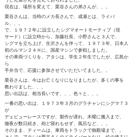
現在は、場所を変えて、栗谷さんの弟さんが、、。
栗谷さんは、当時のメカ長さんで、成瀬とは、ライバ
ル、、。
で、１９７２年,に設立したシグマオートモーティブ（現
サード）に設立時から、加藤社長、小野さんと３人で、
シグマを立ち上げ、生沢さんを伴って、１９７３年、日本人
初のルマン２４Ｈに、国産マシンで参戦しました。
その車両づくりを、アタシは、学生２年生でしたが、広島か
ら
手弁当で、応援に参加させていただいてました、。
栗谷さんは、今はお亡くなりになりましたが、多くの事を
教わりました、、。
思い出話は、相当長いです、、、色々と、、。
一番の思い出は、１９７３年３月のグラチャンにシグマ７３
が
デェビューレースですが、製作が遅れ、木曜に搬入まで、
徹夜が数日続き、殆ど寝れもせず、風呂など、、。
そのまま、ティームは、車両をトラックで御殿場まで、。
そんで、アタシは栗谷さんのドライバーとなり、絵の後ろに