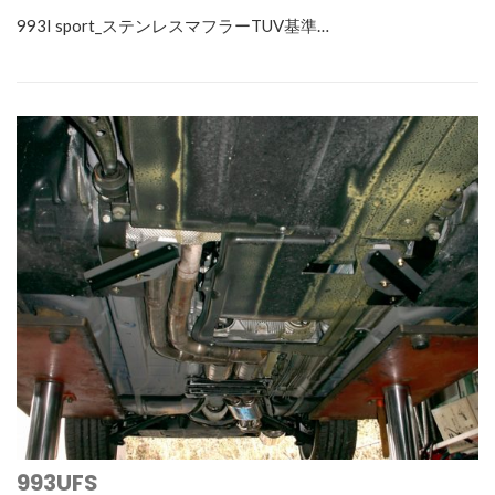
993I sport_ステンレスマフラーTUV基準…
993UFS