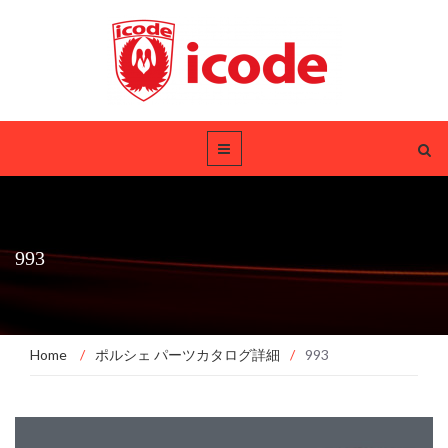
993
Home
/
ポルシェ パーツカタログ詳細
/
993