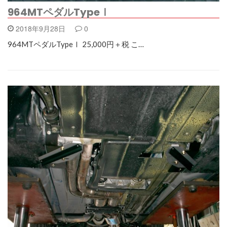
964MTペダルTypeⅠ
2018年9月28日
0
964MTペダルTypeⅠ 25,000円＋税 こ…