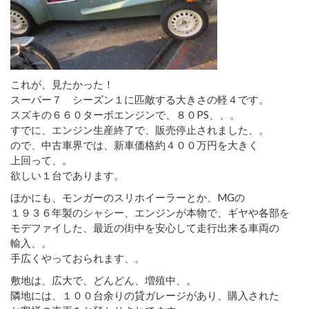
これが、見たかった！
スーパー７ シーズン１に匹敵する大きさの軽４です。
スズキの６６０ターボエンジンで、８０PS、、。
すでに、エンジン生産終了で、販売停止されました、。
ので、中古車界では、新車価格約４００万円を大きく
上回って、。
欲しい１台であります。
ほかにも、モンガーのスリホイーラーとか、MGの
１９３６年製のシャシー、エンジンが本物で、ギヤや各部を
モデファイした、最近の街中を安心して走行出来る車両の
輸入、。
手広くやっておられます、。
敷地は、広大で、どんどん、増殖中、。
隣地には、１００台余りの貸ガレージがあり、購入された