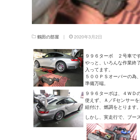
鶴田の部屋
|
2020年3月2日
９９６ターボ ２号車で
やっと、いろんな作業終
入ってます。
５００ＰＳオーバーの為
準備万端。
９９６ターボは、４ＷＤ
使えず、Ａ／Fセンサー
組付け、燃調をとります
しかし、実走行で、ブー