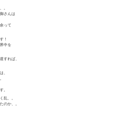
、。
御さんは
余って
す！
界中を
道すれば、
は、
。
す。
く乱、。
たのか、。