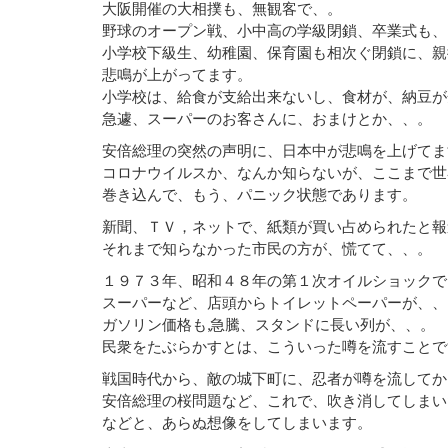
大阪開催の大相撲も、無観客で、。
野球のオープン戦、小中高の学級閉鎖、卒業式も、
小学校下級生、幼稚園、保育園も相次ぐ閉鎖に、親
悲鳴が上がってます。
小学校は、給食が支給出来ないし、食材が、納豆が
急遽、スーパーのお客さんに、おまけとか、、。
安倍総理の突然の声明に、日本中が悲鳴を上げてま
コロナウイルスか、なんか知らないが、ここまで世
巻き込んで、もう、パニック状態であります。
新聞、ＴＶ，ネットで、紙類が買い占められたと報
それまで知らなかった市民の方が、慌てて、、。
１９７３年、昭和４８年の第１次オイルショックで
スーパーなど、店頭からトイレットペーパーが、、
ガソリン価格も,急騰、スタンドに長い列が、、。
民衆をたぶらかすとは、こういった噂を流すことで
戦国時代から、敵の城下町に、忍者が噂を流してか
安倍総理の桜問題など、これで、吹き消してしまい
などと、あらぬ想像をしてしまいます。