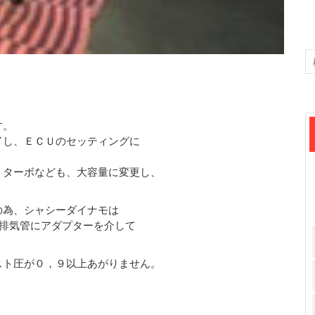
す。
了し、ＥＣＵのセッティングに
、ターボなども、大容量に変更し、
の為、シャシーダイナモは
を排気管にアダプターを介して
。
スト圧が０，９以上あがりません。