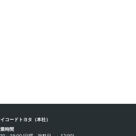
ヨタ ２…
生垣バリカ…
23年12月18日
2023年12月18日
アイコードトヨタ（本社）
営業時間
:30～18:00 (日曜 祝祭日 ～17:00)