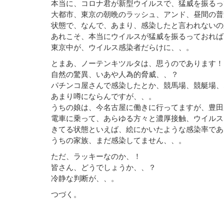
本当に、コロナ君が新型ウイルスで、猛威を振るっ
大都市、東京の朝晩のラッシュ、アンド、昼間の普
状態で、なんで、あまり、感染したと言われないの
あれこそ、本当にウイルスが猛威を振るっておれば
東京中が、ウイルス感染者だらけに、、。
とまあ、ノーテンキツルタは、思うのであります！
自然の驚異、いあや人為的脅威、、？
パチンコ屋さんで感染したとか、競馬場、競艇場、
あまり噂にならんですが、、。
うちの娘は、今名古屋に働きに行ってますが、豊田
電車に乗って、あらゆる方々と濃厚接触、ウイルス
きてる状態といえば、絵にかいたような感染率であ
うちの家族、まだ感染してません、、。
ただ、ラッキーなのか、！
皆さん、どうでしょうか、、？
冷静な判断が、、。
つづく。