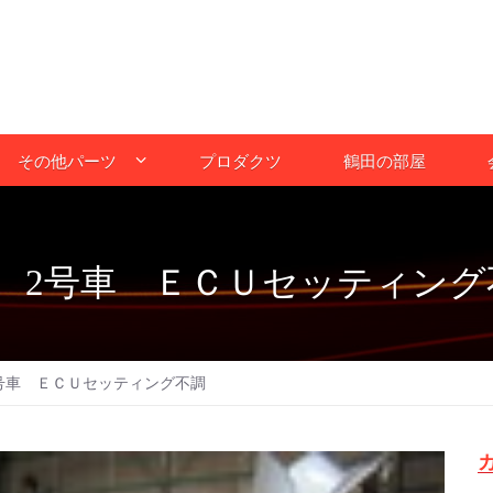
その他パーツ
プロダクツ
鶴田の部屋
 2号車 ＥＣＵセッティング
号車 ＥＣＵセッティング不調