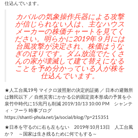
仕込んでいます。
カバルの気象操作兵器による攻撃
が信じられない人は、主なハウス
メーカーの株価チャートを見てく
ださい。明らかに2019年９月には
台風攻撃が決定され、株価はうな
ぎのぼりです。ダム放流でたくさ
んの家が壊滅して建て替えになる
ことを予め分かっている人が株を
仕込んでいます。
— 智子＠第４４４代目
★人工台風19号 マイクロ波照射の決定的証拠 ／ 日本の避難所
(@UF_dynasty)
October 15, 2019
は難民以下 ／ 自然災害にかかる公的固定資本形成の予算を小
泉竹中時代に15兆円も削減 2019/10/13 10:00 PM シャンテ
ィ・フーラ 時事ブログ
https://shanti-phula.net/ja/social/blog/?p=215351
★日本を守るのに右も左もない 2019年10月13日 人工台風
か？ ～国家は生き残るために何でもする～