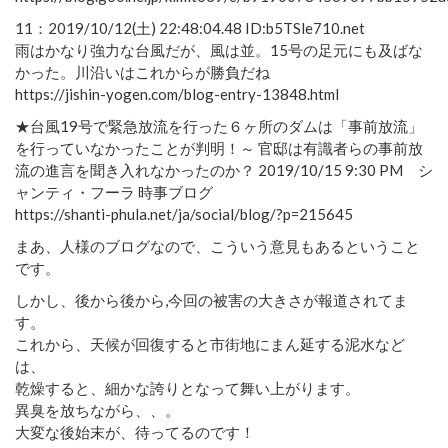
11：2019/10/12(土) 22:48:04.48 ID:b5TSle710.net
雨はかなり強力な台風だが、風は並。15号の足元にも及ばな
かった。川沿いはこれからが勝負だね
https://jishin-yogen.com/blog-entry-13848.html
★台風19号で緊急放流を行った６ヶ所のダムは「事前放流」
を行っていなかったことが判明！～ 官邸は有識者らの事前放
流の進言を聞き入れなかったのか？ 2019/10/15 9:30 PM シ
ャンティ・フーラ 時事ブログ
https://shanti-phula.net/ja/social/blog/?p=215645
まあ、人様のブログなので、こういう意見もあるということ
です。
しかし、後から後から,今回の被害の大きさが報道されてま
す。
これから、天候が回復すると市街地にまん延する泥水など
は、
乾燥すると、細かな誇りとなって舞い上がります。
異臭を放ちながら、、。
大変な後始末が、待ってるのです！