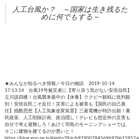
人工台風か？ ～国家は生き残るた
めに何でもする～
★みんなが知るべき情報／今日の物語 2019-10-14
17:13:14 台風19号被災者に【寄り添う気がない安倍自民】
立川談四楼！台風襲来最中の【休養】ラクビー観戦に批判殺
到！安倍自民こそ反日！災害による被害も【国民の自己責
任】残酷思想【人工気象改変装置】三菱電機が特許出願！棄
民政策、人工削除計画、政治隠し！テレビも想定外の災害も
自分で考え避難しろ！あげく羽鳥のモーニングショーでは、
そこに建物を建てるのが悪いと！
https://blog.goo.ne.jp/kimito39/e/b91900784569697bb15952