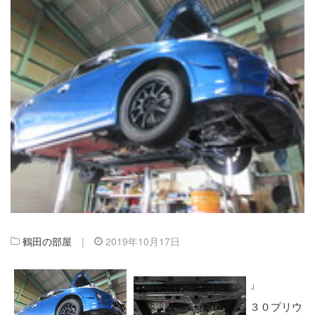
鶴田の部屋
|
2019年10月17日
」
３０プリウ