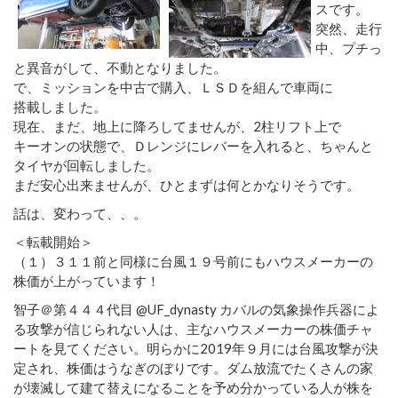
スです。
突然、走行
中、プチっ
と異音がして、不動となりました。
で、ミッションを中古で購入、ＬＳＤを組んで車両に
搭載しました。
現在、まだ、地上に降ろしてませんが、2柱リフト上で
キーオンの状態で、Ｄレンジにレバーを入れると、ちゃんと
タイヤが回転しました。
まだ安心出来ませんが、ひとまずは何とかなりそうです。
話は、変わって、、。
＜転載開始＞
（１）３１１前と同様に台風１９号前にもハウスメーカーの
株価が上がっています！
智子＠第４４４代目‏ @UF_dynasty カバルの気象操作兵器によ
る攻撃が信じられない人は、主なハウスメーカーの株価チャ
ートを見てください。明らかに2019年９月には台風攻撃が決
定され、株価はうなぎのぼりです。ダム放流でたくさんの家
が壊滅して建て替えになることを予め分かっている人が株を