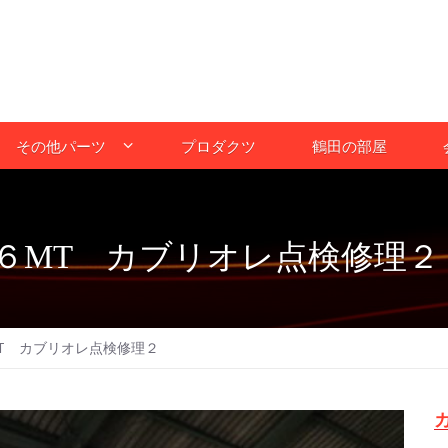
その他パーツ
プロダクツ
鶴田の部屋
６MT カブリオレ点検修理２
T カブリオレ点検修理２