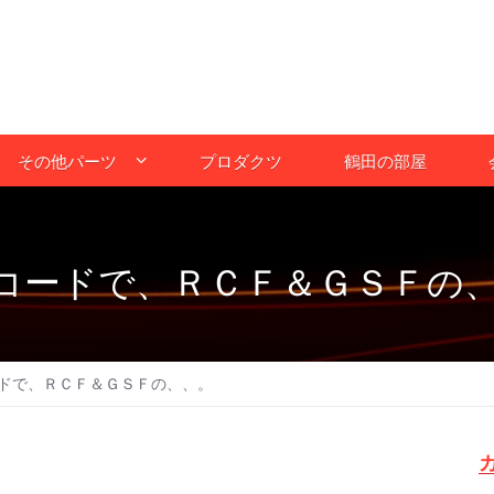
その他パーツ
プロダクツ
鶴田の部屋
コードで、ＲＣＦ＆ＧＳＦの
ドで、ＲＣＦ＆ＧＳＦの、、。