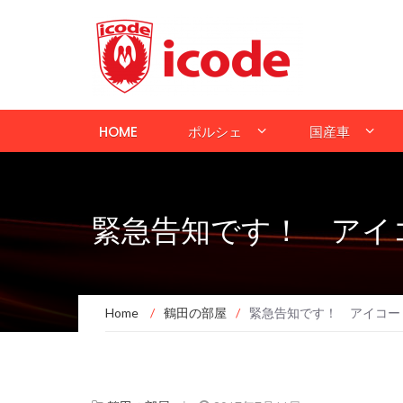
HOME
ポルシェ
国産車
緊急告知です！ アイ
Home
/
鶴田の部屋
/
緊急告知です！ アイコー