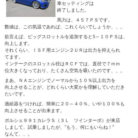
車セッティングは
終了しました。
馬力は、４５７ＰＳです。
数値は、この気温であれば、これくらいでしょうか、、。
欲言えば、ビッグスロットルを追加すると5～１０ＰＳは、
向上します。
それくらい、ＩＳＦ用エンジン２ＵＲは出力を抑えられ
てます。
インテークのスロットル径はＲＣＦでは、直径で７ｍｍ
位大きくなっており、たくさん空気を吸いたのです、、。
まあ、ＮＡエンジンでノーマルから１０％以上出力を
向上させることが、どれくらい大変かを理解していただき
たいです。
過給器をつければ、簡単に２０～４０％、いや１００％も
向上させることが出来ます。
ポルシェ９９１カレラＳ（３Ｌ ツインターボ）が来店
しまして、試乗しましたが、”もう、何にもいらね！”
なんて、、。