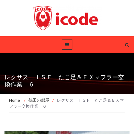
レクサス ＩＳＦ たこ足＆ＥＸマフラー交
換作業 ６
Home
/
鶴田の部屋
/
レクサス ＩＳＦ たこ足＆ＥＸマ
フラー交換作業 ６