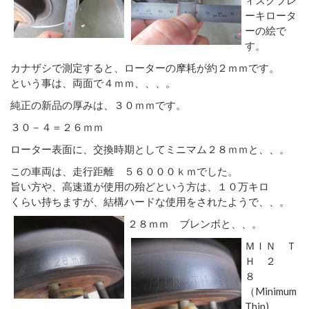
ーキロータ
ーの絵で
す。
カナザシで測定すると、ローターの摩耗が約２ｍｍです。
という事は、両面で４ｍｍ、、、。
純正の新品の厚みは、３０ｍｍです。
３０－４＝２６ｍｍ
ローター表面に、交換時期としてミニマム２８ｍｍと、、。
この車両は、走行距離 ５６０００ｋｍでした。
旨い方や、高速道が使用の殆どという方は、１０万キロ
くらい持ちますが、結構ハードな使用をされたようで、、。
２８ｍｍ ブレンボと、、。
ＭＩＮ Ｔ
Ｈ ２
８
（Minimum
Thin)