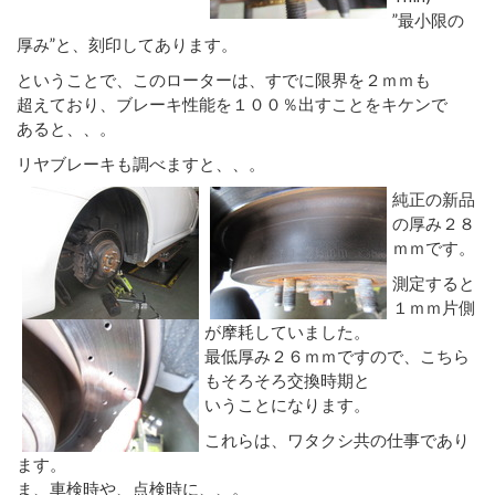
”最小限の
厚み”と、刻印してあります。
ということで、このローターは、すでに限界を２ｍｍも
超えており、ブレーキ性能を１００％出すことをキケンで
あると、、。
リヤブレーキも調べますと、、。
純正の新品
の厚み２８
ｍｍです。
測定すると
１ｍｍ片側
が摩耗していました。
最低厚み２６ｍｍですので、こちら
もそろそろ交換時期と
いうことになります。
これらは、ワタクシ共の仕事であり
ます。
ま、車検時や、点検時に、、。