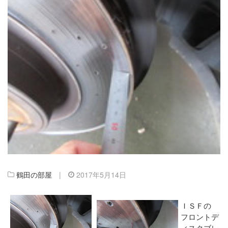
鶴田の部屋
|
2017年5月14日
ＩＳＦの
フロントデ
ィスクブレ