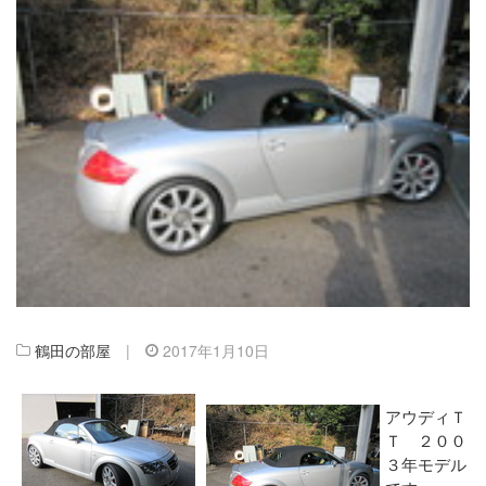
鶴田の部屋
|
2017年1月10日
アウディＴ
Ｔ ２００
３年モデル